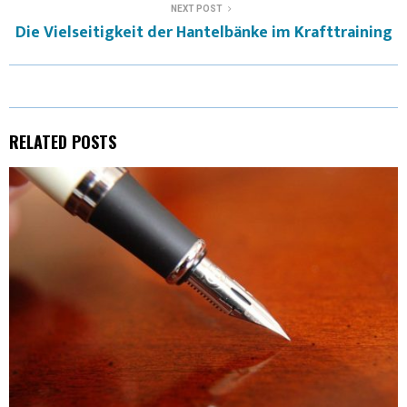
NEXT POST
T
O
R
D
Die Vielseitigkeit der Hantelbänke im Krafttraining
T
O
E
I
E
K
S
N
R
T
RELATED POSTS
)