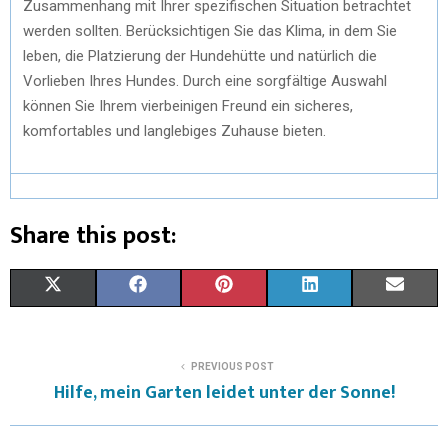
Zusammenhang mit Ihrer spezifischen Situation betrachtet
werden sollten. Berücksichtigen Sie das Klima, in dem Sie
leben, die Platzierung der Hundehütte und natürlich die
Vorlieben Ihres Hundes. Durch eine sorgfältige Auswahl
können Sie Ihrem vierbeinigen Freund ein sicheres,
komfortables und langlebiges Zuhause bieten.
Share this post:
X
F
P
L
E
(
A
I
I
M
T
C
N
N
A
PREVIOUS POST
Hilfe, mein Garten leidet unter der Sonne!
W
E
T
K
I
I
B
E
E
L