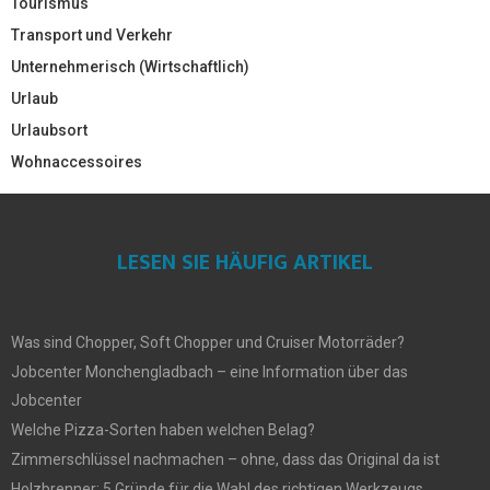
Tourismus
Transport und Verkehr
Unternehmerisch (Wirtschaftlich)
Urlaub
Urlaubsort
Wohnaccessoires
LESEN SIE HÄUFIG ARTIKEL
Was sind Chopper, Soft Chopper und Cruiser Motorräder?
Jobcenter Monchengladbach – eine Information über das
Jobcenter
Welche Pizza-Sorten haben welchen Belag?
Zimmerschlüssel nachmachen – ohne, dass das Original da ist
Holzbrenner: 5 Gründe für die Wahl des richtigen Werkzeugs