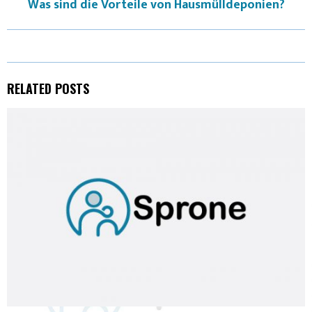
Was sind die Vorteile von Hausmülldeponien?
T
O
E
I
E
K
S
N
R
T
)
RELATED POSTS