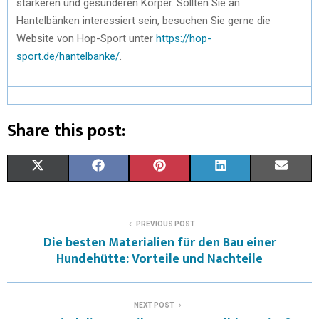
stärkeren und gesünderen Körper. Sollten Sie an
Hantelbänken interessiert sein, besuchen Sie gerne die
Website von Hop-Sport unter
https://hop-
sport.de/hantelbanke/
.
Share this post:
X
F
P
L
E
(
A
I
I
M
T
C
N
N
A
PREVIOUS POST
Die besten Materialien für den Bau einer
W
E
T
K
I
Hundehütte: Vorteile und Nachteile
I
B
E
E
L
T
O
R
D
NEXT POST