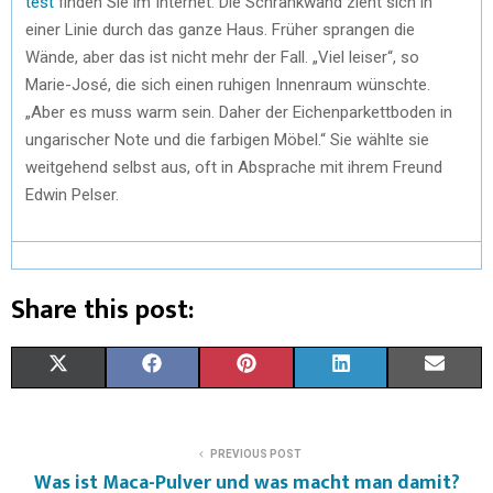
test
finden Sie im Internet. Die Schrankwand zieht sich in
einer Linie durch das ganze Haus. Früher sprangen die
Wände, aber das ist nicht mehr der Fall. „Viel leiser“, so
Marie-José, die sich einen ruhigen Innenraum wünschte.
„Aber es muss warm sein. Daher der Eichenparkettboden in
ungarischer Note und die farbigen Möbel.“ Sie wählte sie
weitgehend selbst aus, oft in Absprache mit ihrem Freund
Edwin Pelser.
Share this post:
X
F
P
L
E
(
A
I
I
M
T
C
N
N
A
PREVIOUS POST
Was ist Maca-Pulver und was macht man damit?
W
E
T
K
I