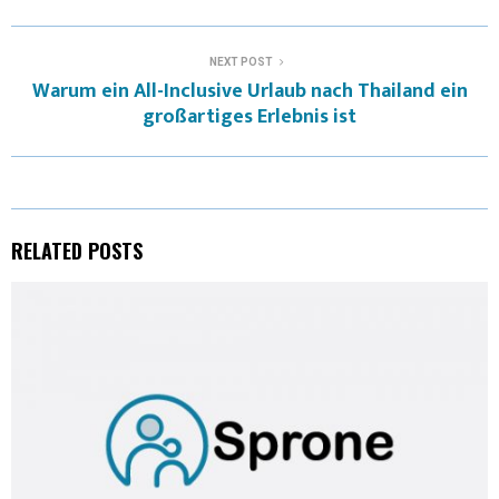
I
B
E
E
L
NEXT POST
T
O
R
D
Warum ein All-Inclusive Urlaub nach Thailand ein
großartiges Erlebnis ist
T
O
E
I
E
K
S
N
R
T
)
RELATED POSTS