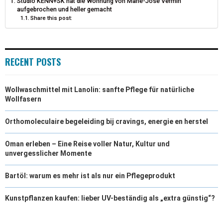
Studio KENN+SK hat die Wohnung von Marie-José Vermin
aufgebrochen und heller gemacht
Share this post:
RECENT POSTS
Wollwaschmittel mit Lanolin: sanfte Pflege für natürliche
Wollfasern
Orthomoleculaire begeleiding bij cravings, energie en herstel
Oman erleben – Eine Reise voller Natur, Kultur und
unvergesslicher Momente
Bartöl: warum es mehr ist als nur ein Pflegeprodukt
Kunstpflanzen kaufen: lieber UV-beständig als „extra günstig“?