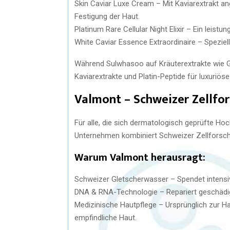
Skin Caviar Luxe Cream – Mit Kaviarextrakt an
Festigung der Haut.
Platinum Rare Cellular Night Elixir – Ein leist
White Caviar Essence Extraordinaire – Speziel
Während Sulwhasoo auf Kräuterextrakte wie Gi
Kaviarextrakte und Platin-Peptide für luxuriös
Valmont – Schweizer Zellfor
Für alle, die sich dermatologisch geprüfte Ho
Unternehmen kombiniert Schweizer Zellforschu
Warum Valmont herausragt:
Schweizer Gletscherwasser – Spendet intensiv
DNA & RNA-Technologie – Repariert geschädig
Medizinische Hautpflege – Ursprünglich zur Ha
empfindliche Haut.