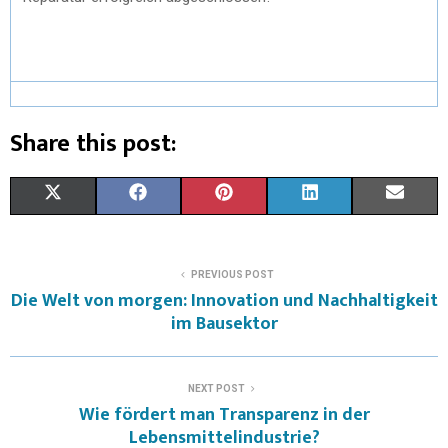
Share this post:
X
F
P
L
E
(
A
I
I
M
T
C
N
N
A
PREVIOUS POST
Die Welt von morgen: Innovation und Nachhaltigkeit
W
E
T
K
I
im Bausektor
I
B
E
E
L
T
O
R
D
NEXT POST
Wie fördert man Transparenz in der
T
O
E
I
Lebensmittelindustrie?
E
K
S
N