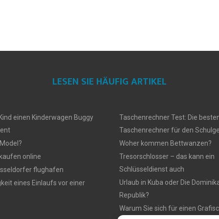
LESEN SIE HÄUFIG ARTIKEL
Kind einen Kinderwagen Buggy
Taschenrechner Test: Die beste
ient
Taschenrechner für den Schulg
 Model?
Woher kommen Bettwanzen?
 kaufen online
Tresorschlosser – das kann ein
Schlüsseldienst auch
seldorfer flughafen
Urlaub in Kuba oder Die Dominik
eit eines Einlaufs vor einer
Republik?
Warum Sie sich für einen Grafis