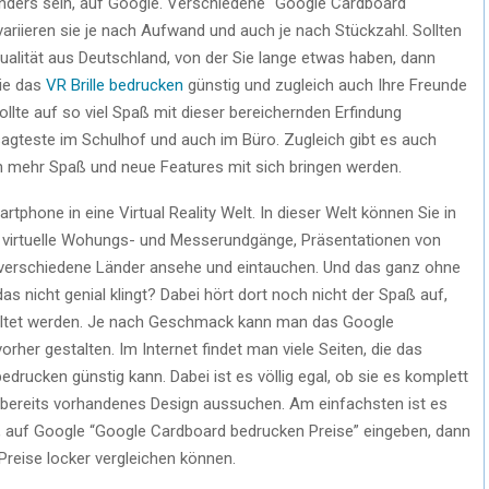
h anders sein, auf Google. Verschiedene “Google Cardboard
variieren sie je nach Aufwand und auch je nach Stückzahl. Sollten
Qualität aus Deutschland, von der Sie lange etwas haben, dann
ie das
VR Brille bedrucken
günstig und zugleich auch Ihre Freunde
llte auf so viel Spaß mit dieser bereichernden Erfindung
sagteste im Schulhof und auch im Büro. Zugleich gibt es auch
ch mehr Spaß und neue Features mit sich bringen werden.
rtphone in eine Virtual Reality Welt. In dieser Welt können Sie in
 virtuelle Wohungs- und Messerundgänge, Präsentationen von
verschiedene Länder ansehe und eintauchen. Und das ganz ohne
nicht genial klingt? Dabei hört dort noch nicht der Spaß auf,
taltet werden. Je nach Geschmack kann man das Google
her gestalten. Im Internet findet man viele Seiten, die das
ucken günstig kann. Dabei ist es völlig egal, ob sie es komplett
n bereits vorhandenes Design aussuchen. Am einfachsten ist es
en, auf Google “Google Cardboard bedrucken Preise” eingeben, dann
Preise locker vergleichen können.