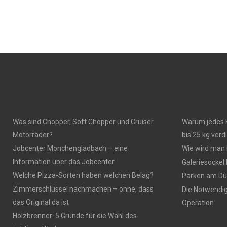
Was sind Chopper, Soft Chopper und Cruiser
Warum jedes 
Motorräder?
bis 25 kg verd
Jobcenter Monchengladbach – eine
Wie wird man
Information über das Jobcenter
Galeriesockel
Welche Pizza-Sorten haben welchen Belag?
Parken am Düs
Zimmerschlüssel nachmachen – ohne, dass
Die Notwendigk
das Original da ist
Operation
Holzbrenner: 5 Gründe für die Wahl des