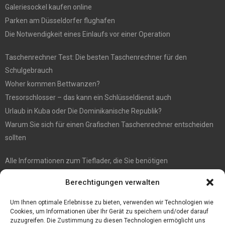
Galeriesockel kaufen online
Parken am Düsseldorfer flughafen
Die Notwendigkeit eines Einlaufs vor einer Operation
Taschenrechner Test: Die besten Taschenrechner für den
Schulgebrauch
Woher kommen Bettwanzen?
Tresorschlosser – das kann ein Schlüsseldienst auch
Urlaub in Kuba oder Die Dominikanische Republik?
Warum Sie sich für einen Grafischen Taschenrechner entscheiden
sollten
Alle Informationen zum Tieflader, die Sie benötigen
5 Tipps für gute Instagram Fotos
Berechtigungen verwalten
Die Kerbl Taon X Bremsenfalle für jeden Pferdehalter
Die Moderne Welle: Kommunionkleider Modern
Um Ihnen optimale Erlebnisse zu bieten, verwenden wir Technologien wie
Cookies, um Informationen über Ihr Gerät zu speichern und/oder darauf
zuzugreifen. Die Zustimmung zu diesen Technologien ermöglicht uns