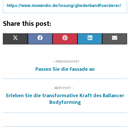
https://www.movandis.de/losung/gliederbandfoerderer/
Share this post:
X
F
P
L
E
(
A
I
I
M
T
C
N
N
A
PREVIOUS POST
Passen Sie die Fassade an
W
E
T
K
I
I
B
E
E
L
NEXT POST
T
O
R
D
Erleben Sie die transformative Kraft des Ballancer
Bodyforming
T
O
E
I
E
K
S
N
R
T