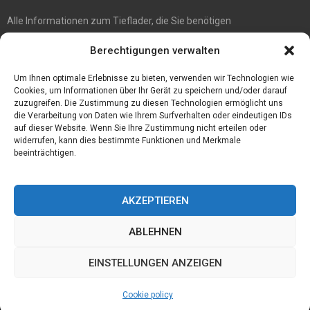
Alle Informationen zum Tieflader, die Sie benötigen
5 Tipps für gute Instagram Fotos
Berechtigungen verwalten
Die Kerbl Taon X Bremsenfalle für jeden Pferdehalter
Die Moderne Welle: Kommunionkleider Modern
Um Ihnen optimale Erlebnisse zu bieten, verwenden wir Technologien wie
Cookies, um Informationen über Ihr Gerät zu speichern und/oder darauf
zuzugreifen. Die Zustimmung zu diesen Technologien ermöglicht uns
die Verarbeitung von Daten wie Ihrem Surfverhalten oder eindeutigen IDs
auf dieser Website. Wenn Sie Ihre Zustimmung nicht erteilen oder
widerrufen, kann dies bestimmte Funktionen und Merkmale
beeinträchtigen.
AKZEPTIEREN
ABLEHNEN
@2023 - www.Sprone.de. All Right Reserved.
EINSTELLUNGEN ANZEIGEN
Home
Cookie policy (EU)
Our authors
Partners
Website index
Cookie policy
Contact