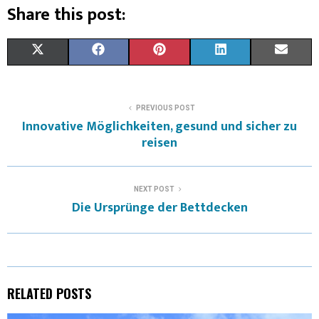
Share this post:
X
F
P
L
E
(
A
I
I
M
T
C
N
N
A
PREVIOUS POST
Innovative Möglichkeiten, gesund und sicher zu
W
E
T
K
I
reisen
I
B
E
E
L
T
O
R
D
NEXT POST
Die Ursprünge der Bettdecken
T
O
E
I
E
K
S
N
R
T
)
RELATED POSTS