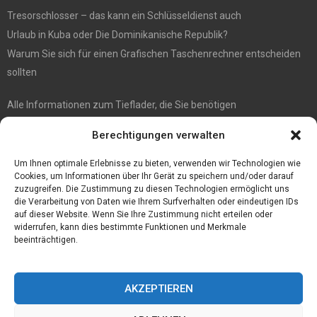
Tresorschlosser – das kann ein Schlüsseldienst auch
Urlaub in Kuba oder Die Dominikanische Republik?
Warum Sie sich für einen Grafischen Taschenrechner entscheiden
sollten
Alle Informationen zum Tieflader, die Sie benötigen
5 Tipps für gute Instagram Fotos
Berechtigungen verwalten
Die Kerbl Taon X Bremsenfalle für jeden Pferdehalter
Die Moderne Welle: Kommunionkleider Modern
Um Ihnen optimale Erlebnisse zu bieten, verwenden wir Technologien wie
Cookies, um Informationen über Ihr Gerät zu speichern und/oder darauf
zuzugreifen. Die Zustimmung zu diesen Technologien ermöglicht uns
die Verarbeitung von Daten wie Ihrem Surfverhalten oder eindeutigen IDs
auf dieser Website. Wenn Sie Ihre Zustimmung nicht erteilen oder
widerrufen, kann dies bestimmte Funktionen und Merkmale
beeinträchtigen.
AKZEPTIEREN