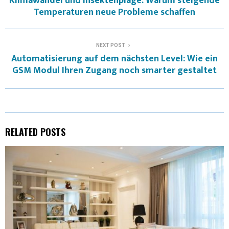
Klimawandel und Insektenplage: Warum steigende
W
E
T
K
I
Temperaturen neue Probleme schaffen
I
B
E
E
L
T
O
R
D
NEXT POST
Automatisierung auf dem nächsten Level: Wie ein
T
O
E
I
GSM Modul Ihren Zugang noch smarter gestaltet
E
K
S
N
R
T
)
RELATED POSTS