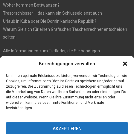
Woher kommen Bettwanzen?
Tresorschlosser – das kann ein Schlüsseldienst auch
Urlaub in Kuba oder Die Dominikanische Republik?
Warum Sie sich für einen Grafischen Taschenrechner entscheiden
sollten
Alle Informationen zum Tieflader, die Sie benötigen
5 Tipps für gute Instagram Fotos
Berechtigungen verwalten
Die Kerbl Taon X Bremsenfalle für jeden Pferdehalter
Die Moderne Welle: Kommunionkleider Modern
Um Ihnen optimale Erlebnisse zu bieten, verwenden wir Technologien wie
Cookies, um Informationen über Ihr Gerät zu speichern und/oder darauf
zuzugreifen. Die Zustimmung zu diesen Technologien ermöglicht uns
die Verarbeitung von Daten wie Ihrem Surfverhalten oder eindeutigen IDs
auf dieser Website. Wenn Sie Ihre Zustimmung nicht erteilen oder
widerrufen, kann dies bestimmte Funktionen und Merkmale
beeinträchtigen.
AKZEPTIEREN