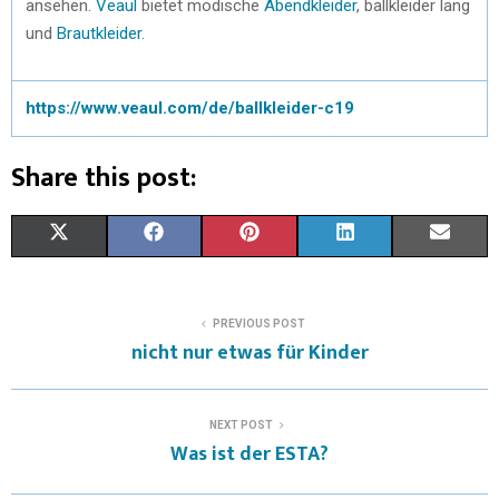
ansehen.
Veaul
bietet modische
Abendkleider
, ballkleider lang
und
Brautkleider
.
https://www.veaul.com/de/ballkleider-c19
Share this post:
X
F
P
L
E
(
A
I
I
M
T
C
N
N
A
PREVIOUS POST
nicht nur etwas für Kinder
W
E
T
K
I
I
B
E
E
L
NEXT POST
T
O
R
D
Was ist der ESTA?
T
O
E
I