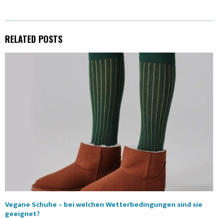
E
K
S
N
R
T
RELATED POSTS
)
Vegane Schuhe – bei welchen Wetterbedingungen sind sie
geeignet?