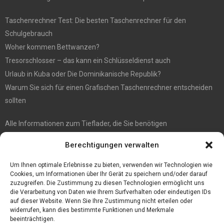
Taschenrechner Test: Die besten Taschenrechner für den
Schulgebrauch
Woher kommen Bettwanzen?
Tresorschlosser – das kann ein Schlüsseldienst auch
Urlaub in Kuba oder Die Dominikanische Republik?
Warum Sie sich für einen Grafischen Taschenrechner entscheiden
sollten
Alle Informationen zum Tieflader, die Sie benötigen
5 Tipps für gute Instagram Fotos
Berechtigungen verwalten
Die Kerbl Taon X Bremsenfalle für jeden Pferdehalter
Die Moderne Welle: Kommunionkleider Modern
Um Ihnen optimale Erlebnisse zu bieten, verwenden wir Technologien wie
Cookies, um Informationen über Ihr Gerät zu speichern und/oder darauf
zuzugreifen. Die Zustimmung zu diesen Technologien ermöglicht uns
die Verarbeitung von Daten wie Ihrem Surfverhalten oder eindeutigen IDs
auf dieser Website. Wenn Sie Ihre Zustimmung nicht erteilen oder
widerrufen, kann dies bestimmte Funktionen und Merkmale
beeinträchtigen.