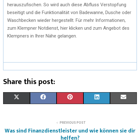
herauszufischen. So wird auch diese Abfluss Verstopfung
beseitigt und die Funktionalität von Badewanne, Dusche oder
Waschbecken wieder hergestellt. Für mehr Informationen,
zum Klempner Notdienst, hier klicken und zum Angebot des
Klempners in Ihrer Nähe gelangen.
Share this post:
X
F
P
L
E
(
A
I
I
M
T
C
N
N
A
PREVIOUS POST
Was sind Finanzdienstleister und wie können sie dir
W
E
T
K
I
helfen?