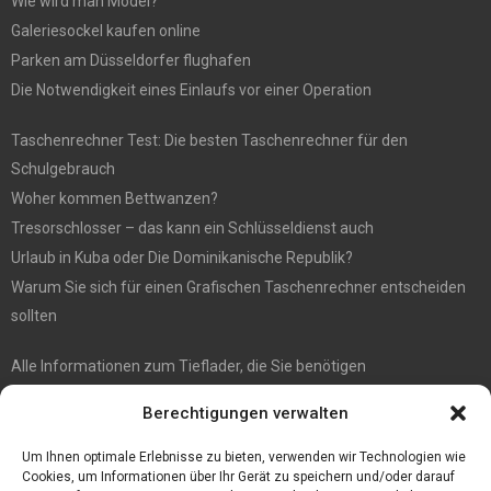
Wie wird man Model?
Galeriesockel kaufen online
Parken am Düsseldorfer flughafen
Die Notwendigkeit eines Einlaufs vor einer Operation
Taschenrechner Test: Die besten Taschenrechner für den
Schulgebrauch
Woher kommen Bettwanzen?
Tresorschlosser – das kann ein Schlüsseldienst auch
Urlaub in Kuba oder Die Dominikanische Republik?
Warum Sie sich für einen Grafischen Taschenrechner entscheiden
sollten
Alle Informationen zum Tieflader, die Sie benötigen
5 Tipps für gute Instagram Fotos
Berechtigungen verwalten
Die Kerbl Taon X Bremsenfalle für jeden Pferdehalter
Die Moderne Welle: Kommunionkleider Modern
Um Ihnen optimale Erlebnisse zu bieten, verwenden wir Technologien wie
Cookies, um Informationen über Ihr Gerät zu speichern und/oder darauf